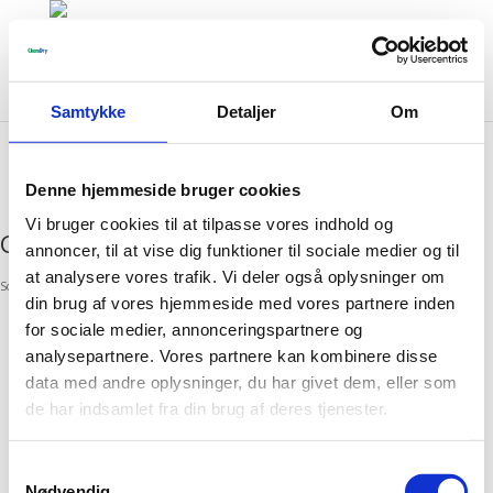
Chem-Dry
Services
Kontakt
Webshop
Login
Samtykke
Detaljer
Om
Denne hjemmeside bruger cookies
Vi bruger cookies til at tilpasse vores indhold og
Great things are on the horizon
annoncer, til at vise dig funktioner til sociale medier og til
at analysere vores trafik. Vi deler også oplysninger om
Something big is brewing! Our store is in the works and will be launching soon!
din brug af vores hjemmeside med vores partnere inden
for sociale medier, annonceringspartnere og
analysepartnere. Vores partnere kan kombinere disse
data med andre oplysninger, du har givet dem, eller som
de har indsamlet fra din brug af deres tjenester.
Samtykkevalg
Nødvendig