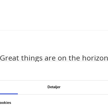
Great things are on the horizo
thing big is brewing! Our store is in the works and will be launching 
Detaljer
ookies