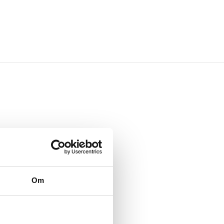
n
soon!
Om